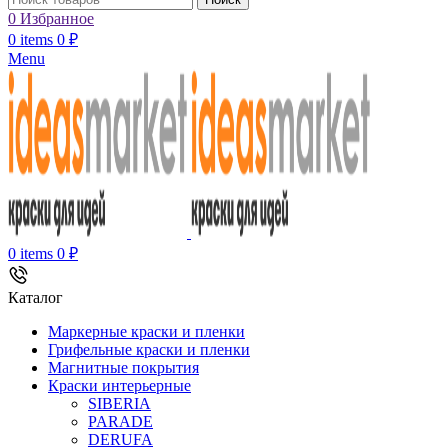
0
Избранное
0
items
0
₽
Menu
0
items
0
₽
Каталог
Маркерные краски и пленки
Грифельные краски и пленки
Магнитные покрытия
Краски интерьерные
SIBERIA
PARADE
DERUFA