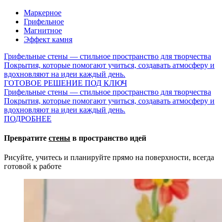
Маркерное
Грифельное
Магнитное
Эффект камня
Грифельные стены — стильное пространство для творчества
Покрытия, которые помогают учиться, создавать атмосферу и
вдохновляют на идеи каждый день.
ГОТОВОЕ РЕШЕНИЕ ПОД КЛЮЧ
Грифельные стены — стильное пространство для творчества
Покрытия, которые помогают учиться, создавать атмосферу и
вдохновляют на идеи каждый день.
ПОДРОБНЕЕ
Превратите
стены
в пространство идей
Рисуйте, учитесь и планируйте прямо на поверхности, всегда
готовой к работе