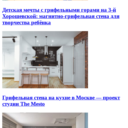
Детская мечты с грифельными горами на 3-й
Хорошевской: магнитно-грифельная стена для
творчества ребёнка
Грифельная стена на кухне в Москве — проект
студии The Mesto