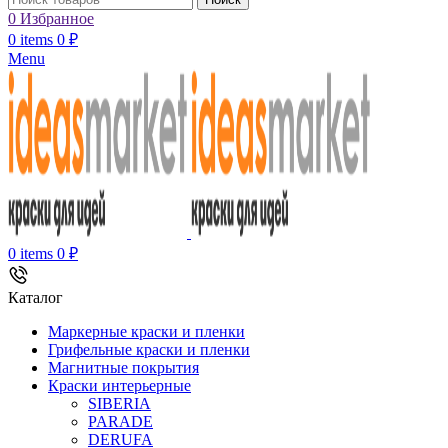
0
Избранное
0
items
0
₽
Menu
0
items
0
₽
Каталог
Маркерные краски и пленки
Грифельные краски и пленки
Магнитные покрытия
Краски интерьерные
SIBERIA
PARADE
DERUFA