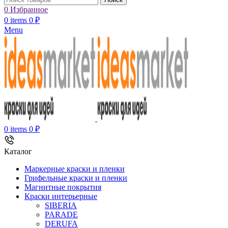
0
Избранное
0
items
0
₽
Menu
0
items
0
₽
Каталог
Маркерные краски и пленки
Грифельные краски и пленки
Магнитные покрытия
Краски интерьерные
SIBERIA
PARADE
DERUFA