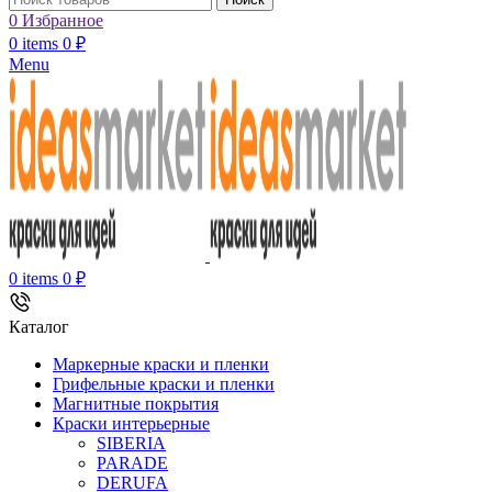
0
Избранное
0
items
0
₽
Menu
0
items
0
₽
Каталог
Маркерные краски и пленки
Грифельные краски и пленки
Магнитные покрытия
Краски интерьерные
SIBERIA
PARADE
DERUFA