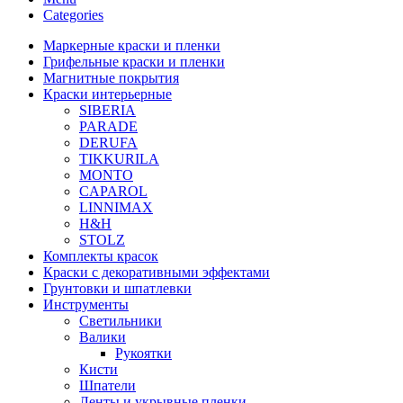
Categories
Маркерные краски и пленки
Грифельные краски и пленки
Магнитные покрытия
Краски интерьерные
SIBERIA
PARADE
DERUFA
TIKKURILA
MONTO
CAPAROL
LINNIMAX
H&H
STOLZ
Комплекты красок
Краски с декоративными эффектами
Грунтовки и шпатлевки
Инструменты
Светильники
Валики
Рукоятки
Кисти
Шпатели
Ленты и укрывные пленки