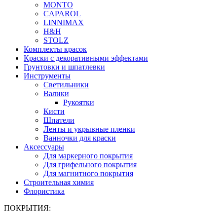
MONTO
CAPAROL
LINNIMAX
H&H
STOLZ
Комплекты красок
Краски с декоративными эффектами
Грунтовки и шпатлевки
Инструменты
Светильники
Валики
Рукоятки
Кисти
Шпатели
Ленты и укрывные пленки
Ванночки для краски
Аксессуары
Для маркерного покрытия
Для грифельного покрытия
Для магнитного покрытия
Строительная химия
Флористика
ПОКРЫТИЯ: