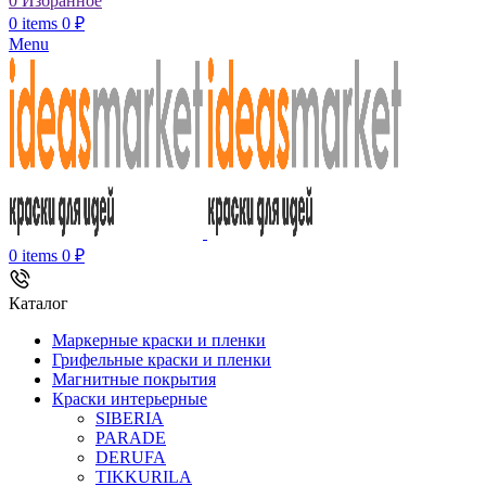
0
Избранное
0
items
0
₽
Menu
0
items
0
₽
Каталог
Маркерные краски и пленки
Грифельные краски и пленки
Магнитные покрытия
Краски интерьерные
SIBERIA
PARADE
DERUFA
TIKKURILA