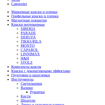
Categories
Маркерные краски и пленки
Грифельные краски и пленки
Магнитные покрытия
Краски интерьерные
SIBERIA
PARADE
DERUFA
TIKKURILA
MONTO
CAPAROL
LINNIMAX
H&H
STOLZ
Комплекты красок
Краски с декоративными эффектами
Грунтовки и шпатлевки
Инструменты
Светильники
Валики
Рукоятки
Кисти
Шпатели
Ленты и укрывные пленки