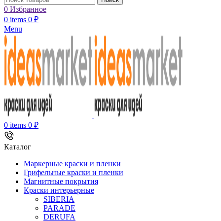
0
Избранное
0
items
0
₽
Menu
0
items
0
₽
Каталог
Маркерные краски и пленки
Грифельные краски и пленки
Магнитные покрытия
Краски интерьерные
SIBERIA
PARADE
DERUFA