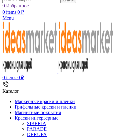
0
Избранное
0
items
0
₽
Menu
0
items
0
₽
Каталог
Маркерные краски и пленки
Грифельные краски и пленки
Магнитные покрытия
Краски интерьерные
SIBERIA
PARADE
DERUFA