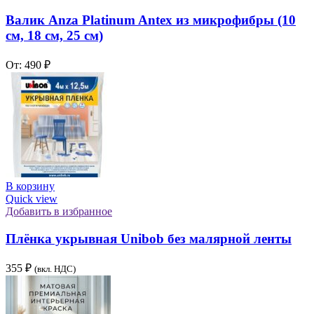
Валик Anza Platinum Antex из микрофибры (10
см, 18 см, 25 см)
От:
490
₽
В корзину
Quick view
Добавить в избранное
Плёнка укрывная Unibob без малярной ленты
355
₽
(вкл. НДС)