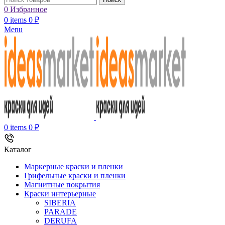
0
Избранное
0
items
0
₽
Menu
0
items
0
₽
Каталог
Маркерные краски и пленки
Грифельные краски и пленки
Магнитные покрытия
Краски интерьерные
SIBERIA
PARADE
DERUFA