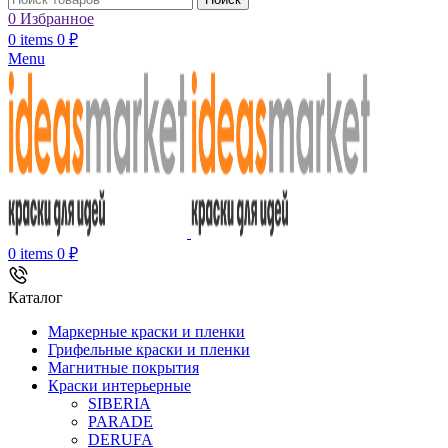
0
Избранное
0
items
0
₽
Menu
0
items
0
₽
Каталог
Маркерные краски и пленки
Грифельные краски и пленки
Магнитные покрытия
Краски интерьерные
SIBERIA
PARADE
DERUFA