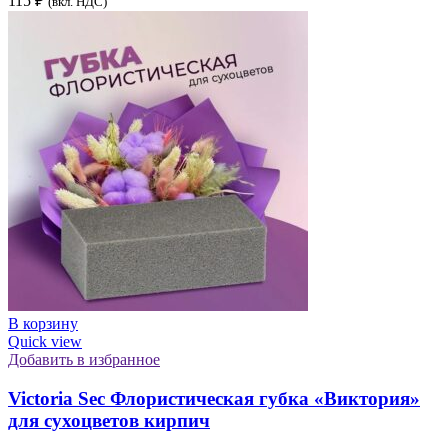
115
₽
(вкл. НДС)
В корзину
Quick view
Добавить в избранное
Victoria Sec Флористическая губка «Виктория»
для сухоцветов кирпич