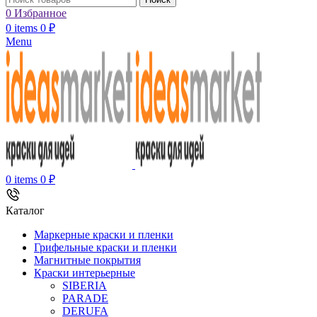
0
Избранное
0
items
0
₽
Menu
0
items
0
₽
Каталог
Маркерные краски и пленки
Грифельные краски и пленки
Магнитные покрытия
Краски интерьерные
SIBERIA
PARADE
DERUFA