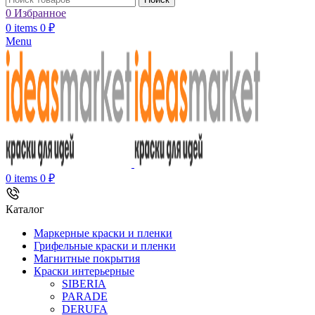
0
Избранное
0
items
0
₽
Menu
0
items
0
₽
Каталог
Маркерные краски и пленки
Грифельные краски и пленки
Магнитные покрытия
Краски интерьерные
SIBERIA
PARADE
DERUFA